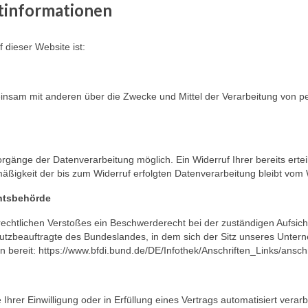
htinformationen
f dieser Website ist:
emeinsam mit anderen über die Zwecke und Mittel der Verarbeitung vo
orgänge der Datenverarbeitung möglich. Ein Widerruf Ihrer bereits erteil
mäßigkeit der bis zum Widerruf erfolgten Datenverarbeitung bleibt vom 
chtsbehörde
zrechtlichen Verstoßes ein Beschwerderecht bei der zuständigen Aufsi
tzbeauftragte des Bundeslandes, in dem sich der Sitz unseres Unterneh
bereit: https://www.bfdi.bund.de/DE/Infothek/Anschriften_Links/anschr
Ihrer Einwilligung oder in Erfüllung eines Vertrags automatisiert verar