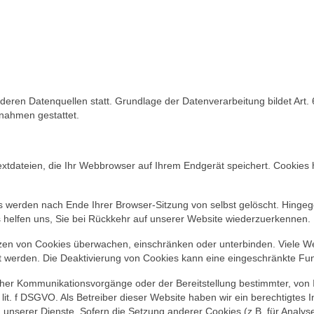
ren Datenquellen statt. Grundlage der Datenverarbeitung bildet Art. 6
ßnahmen gestattet.
xtdateien, die Ihr Webbrowser auf Ihrem Endgerät speichert. Cookies h
s werden nach Ende Ihrer Browser-Sitzung von selbst gelöscht. Hinge
s helfen uns, Sie bei Rückkehr auf unserer Website wiederzuerkennen.
n von Cookies überwachen, einschränken oder unterbinden. Viele Web
werden. Die Deaktivierung von Cookies kann eine eingeschränkte Funk
cher Kommunikationsvorgänge oder der Bereitstellung bestimmter, von
1 lit. f DSGVO. Als Betreiber dieser Website haben wir ein berechtigte
g unserer Dienste. Sofern die Setzung anderer Cookies (z.B. für Analyse