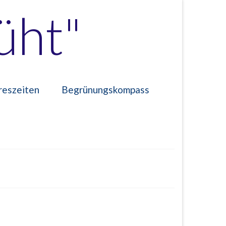
üht"
reszeiten
Begrünungskompass