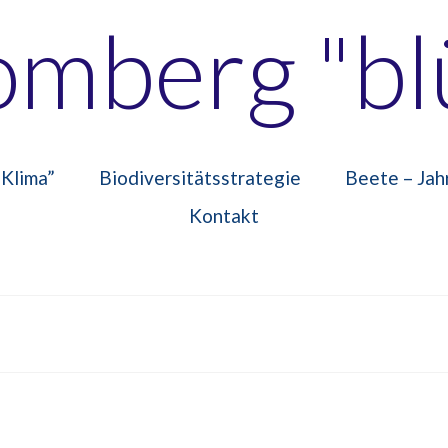
omberg "bl
 Klima”
Biodiversitätsstrategie
Beete – Jah
Kontakt
#########################################