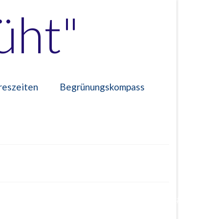
üht"
reszeiten
Begrünungskompass
########################################