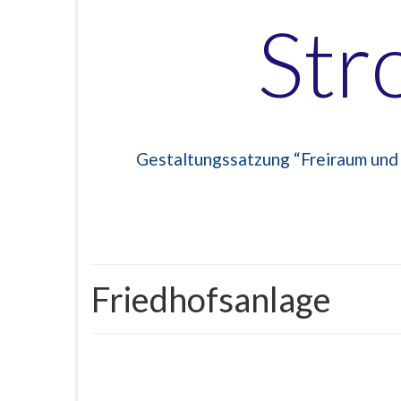
Str
Gestaltungssatzung “Freiraum und
Friedhofsanlage
###############################